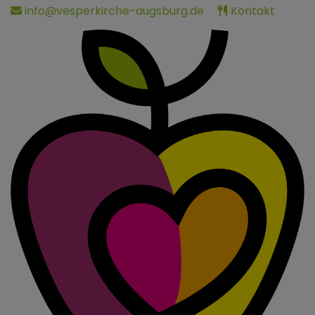
Direkt
info@vesperkirche-augsburg.de
Kontakt
zum
Inhalt