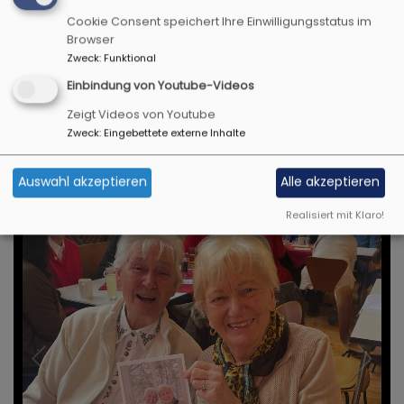
Verschiedene Eindrücke
Cookie Consent speichert Ihre Einwilligungsstatus im
der Ökumenischen
Browser
Zweck
:
Funktional
Vesperkirche 2025
Einbindung von Youtube-Videos
Zeigt Videos von Youtube
Zweck
:
Eingebettete externe Inhalte
Auswahl akzeptieren
Alle akzeptieren
Realisiert mit Klaro!