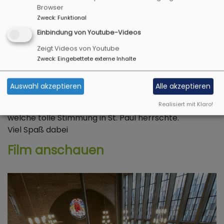
Browser
Zweck
:
Funktional
Einbindung von Youtube-Videos
Zeigt Videos von Youtube
Zweck
:
Eingebettete externe Inhalte
Der aktuellen Film zur Vesperkirche
2024
Auswahl akzeptieren
Alle akzeptieren
Hier
können Sie den Film anschauen und einen guten
Eindruck bekommen, was eine Vesperkirche ist und
Realisiert mit Klaro!
welche tolle Stimmung in St. Paul herrschte.
Viel Spaß dabei
Film anschauen