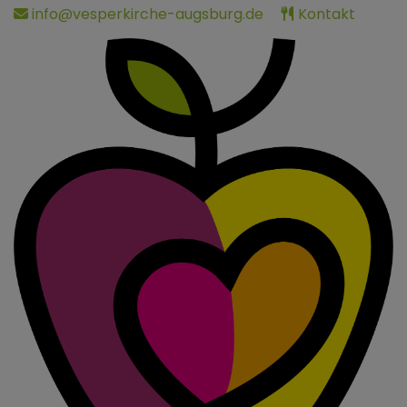
Direkt
info@vesperkirche-augsburg.de
Kontakt
zum
Inhalt